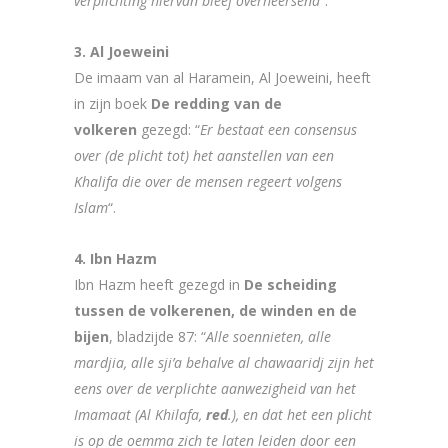
verplichting hiervan bleef overheersend
“.
3. Al Joeweini
De imaam van al Haramein, Al Joeweini, heeft
in zijn boek
De redding van de
volkeren
gezegd: “
Er bestaat een consensus
over (de plicht tot) het aanstellen van een
Khalifa die over de mensen regeert volgens
Islam
“.
4. Ibn Hazm
Ibn Hazm heeft gezegd in
De scheiding
tussen de volkerenen, de winden en de
bijen
, bladzijde 87: “
Alle soennieten, alle
mardjia, alle sji’a behalve al chawaaridj zijn het
eens over de verplichte aanwezigheid van het
Imamaat (Al Khilafa,
red
.), en dat het een plicht
is op de oemma zich te laten leiden door een