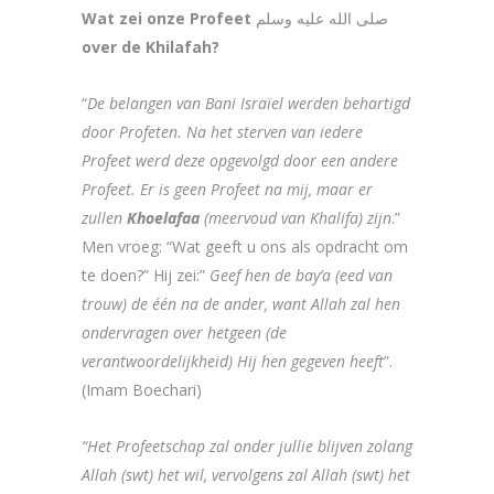
Wat zei onze Profeet
صلى الله عليه وسلم
over de Khilafah?
“
De belangen van Bani Israïel werden behartigd
door Profeten. Na het sterven van iedere
Profeet werd deze opgevolgd door een andere
Profeet. Er is geen Profeet na mij, maar er
zullen
Khoelafaa
(meervoud van Khalifa) zijn
.”
Men vroeg: “Wat geeft u ons als opdracht om
te doen?” Hij zei:”
Geef hen de bay’a (eed van
trouw) de één na de ander, want Allah zal hen
ondervragen over hetgeen (de
verantwoordelijkheid) Hij hen gegeven heeft
”.
(Imam Boechari)
“Het Profeetschap zal onder jullie blijven zolang
Allah (swt) het wil, vervolgens zal Allah (swt) het