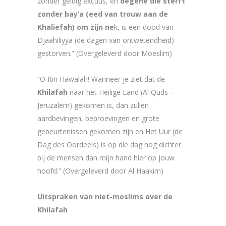
zonder geldig excuus, en
degene die sterft
zonder bay’a (eed van trouw aan de
Khaliefah) om zijn ne
k, is een dood van
Djaahiliyya (de dagen van ontwetendheid)
gestorven.” (Overgeleverd door Moeslim)
“O Ibn Hawalah! Wanneer je ziet dat de
Khilafah
naar het Heilige Land (Al Quds –
Jeruzalem) gekomen is, dan zullen
aardbevingen, beproevingen en grote
gebeurtenissen gekomen zijn en Het Uur (de
Dag des Oordeels) is op die dag nog dichter
bij de mensen dan mijn hand hier op jouw
hoofd.” (Overgeleverd door Al Haakim)
Uitspraken van niet-moslims over de
Khilafah