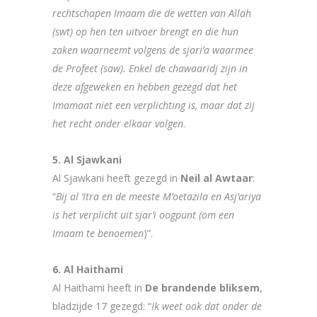
rechtschapen Imaam die de wetten van Allah
(swt) op hen ten uitvoer brengt en die hun
zaken waarneemt volgens de sjari’a waarmee
de Profeet (saw). Enkel de chawaaridj zijn in
deze afgeweken en hebben gezegd dat het
Imamaat niet een verplichting is, maar dat zij
het recht onder elkaar volgen
.
5. Al Sjawkani
Al Sjawkani heeft gezegd in
Neil al Awtaar
:
“
Bij al ‘Itra en de meeste M’oetazila en Asj’ariya
is het verplicht uit sjar’i oogpunt (om een
Imaam te benoemen
)”.
6. Al Haithami
Al Haithami heeft in
De brandende bliksem
,
bladzijde 17 gezegd: “
Ik weet ook dat onder de