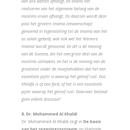
van alle wetten afhangt, en tevens het
realiseren van het algemene belang van de
moslims ervan afhangt. En daarom wordt deze
post het ‘grotere Imama (imaamschap)’
genoemd in tegenstelling tot de Imama van het
as salah (gebed), wat ook wel het ‘kleinere
Imama’ wordt genoemd. En dit is de mening
van de Soenna, die het overgrote deel van de
moslims uitmaken, en het is de mening van de
grootsten onder de moejtahiddien dat het een
essentiele pijler is waarop het geloof rust. Dus
Khilafa is of een fard, of het is een essentiële
pijler waarop het geloof rust. Daarover bestaat
geen enkele discussie
“.
8. Dr. Mohammed Al Khaldi
Dr. Mohammed Al Khaldi zegt in
De basis
van het regeringssysteem
op bladzijde