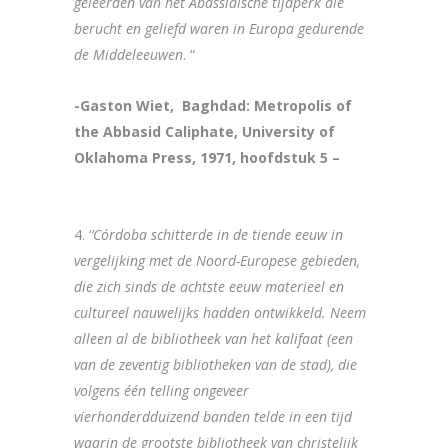
geleerden van het Abassidische tijdperk die
berucht en geliefd waren in Europa gedurende
de Middeleeuwen
. “
-Gaston Wiet, Baghdad: Metropolis of
the Abbasid Caliphate, University of
Oklahoma Press, 1971, hoofdstuk 5 –
4. ‘
’Córdoba schitterde in de tiende eeuw in
vergelijking met de Noord-Europese gebieden,
die zich sinds de achtste eeuw materieel en
cultureel nauwelijks hadden ontwikkeld. Neem
alleen al de bibliotheek van het kalifaat (een
van de zeventig bibliotheken van de stad), die
volgens één telling ongeveer
vierhonderdduizend banden telde in een tijd
waarin de grootste bibliotheek van christelijk