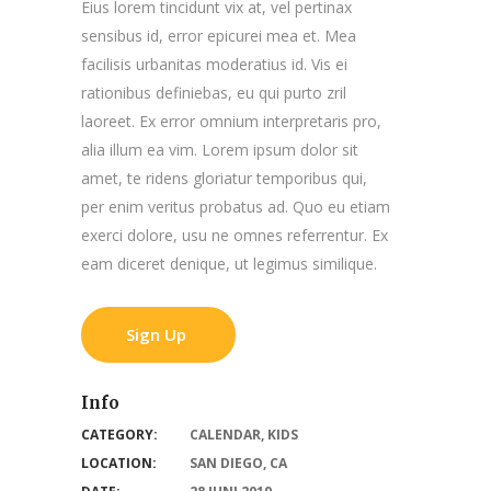
Eius lorem tincidunt vix at, vel pertinax
sensibus id, error epicurei mea et. Mea
facilisis urbanitas moderatius id. Vis ei
rationibus definiebas, eu qui purto zril
laoreet. Ex error omnium interpretaris pro,
alia illum ea vim. Lorem ipsum dolor sit
amet, te ridens gloriatur temporibus qui,
per enim veritus probatus ad. Quo eu etiam
exerci dolore, usu ne omnes referrentur. Ex
eam diceret denique, ut legimus similique.
Sign Up
Info
CATEGORY:
CALENDAR
,
KIDS
LOCATION:
SAN DIEGO, CA